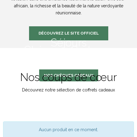
africain, la richesse et la beauté de la nature verdoyante
réunionnaise.
DÉCOUVREZ LE SITE OFFICIEL
Séjours
Chèques Cadeaux
Un cadre magnifique avec
une vue splendide sur l'Océan Indien pour
des séjours romantiques et relaxants.
Grâce aux chèques cadeaux, faites plaisir à coup sûr.
Nos coups de cœur
NOS COFFRETS SÉJOURS
NOS CHÈQUES CADEAUX
Découvrez notre sélection de coffrets cadeaux
Aucun produit en ce moment.