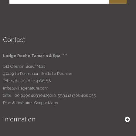
Contact
Lodge Roche Tamarin & Spa ****
142 Chemin Bœuf Mort
97419 La Possession, Ile de La Réunion
Tél :
+262 (0)262 44 66 88
infos@villagenature.com
GPS : -20.949046330429212, 55.34121308466035
Plan & itinéraire :
Google Maps
Information